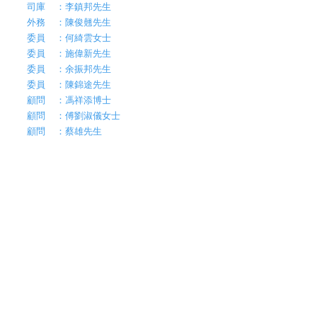
司庫 ：李鎮邦先生
外務 ：陳俊翹先生
委員 ：
何綺雲女士
委員
：施偉新先生
委員
：余振邦先生
委員
：陳錦途先生
顧問 ：馮祥添博士
​顧問 ：傅劉淑儀女士
顧問 ：蔡雄
先生