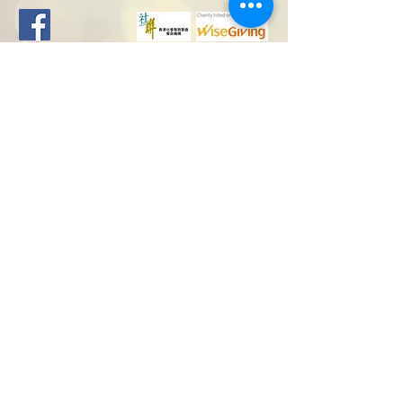
電話 Contact No:
地址 Address:
九龍油麻地眾坊街60
2332 2759
號梁顯利油麻地社區
6777 9687
Whatsapp:
中心地下G06室
6777 9687
G06,G/F, Henry G
Leong Yau Ma Tei
Community Center,
60 Public Square
Street, Yau Ma Tei,
© 2019 by 恆康互助
Kowloon.
社 Amity Mutual
Support Society
版權所有 不得轉載
恆康會章