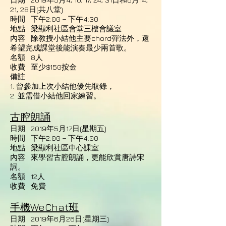
21, 28日(共八堂)
時間 : 下午2:00－下午4:30
地點 : 梁顯利社區會堂三樓會議室
內容 : 除教授小結他主要chord彈法外，還
希望完成課堂後能演奏最少兩首歌。
名額 : 8人
收費 : 至少$150按金
備註 :
1. 曾參加上次小結他優先取錄，
2. 並需借小結他回家練習。
古腔朗誦
日期 : 2019年5月17日(星期五)
時間 : 下午2:00－下午4:00
地點 : 梁顯利社區中心課室
內容 : 來學習古腔朗誦，更能欣賞唐詩宋
詞。
名額 : 12人
收費 : 免費
手機WeChat班
日期 : 2019年6月26日(星期三)